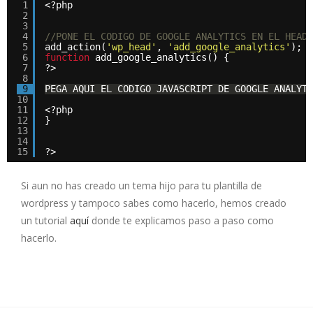
1
<?php
2
3
4
//PONE EL CODIGO DE GOOGLE ANALYTICS EN EL HEAD 
5
add_action(
'wp_head'
, 
'add_google_analytics'
);
6
function
add_google_analytics() {
7
?>
8
9
PEGA AQUI EL CODIGO JAVASCRIPT DE GOOGLE ANALYTI
10
11
<?php
12
}
13
14
15
?>
Si aun no has creado un tema hijo para tu plantilla de
wordpress y tampoco sabes como hacerlo, hemos creado
un tutorial
aquí
donde te explicamos paso a paso como
hacerlo.