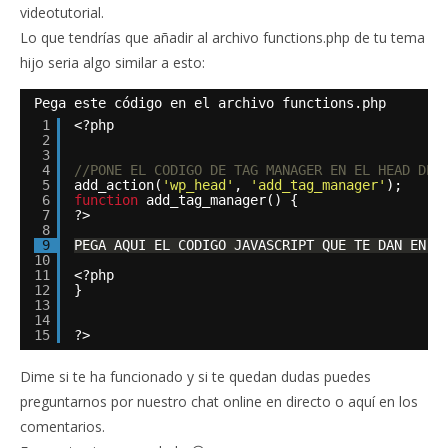
videotutorial.
Lo que tendrías que añadir al archivo functions.php de tu tema
hijo seria algo similar a esto:
Pega este código en el archivo functions.php
1
<?php
2
3
4
//PONE EL CODIGO DE TAG MANAGER EN EL HEAD DEL
5
add_action(
'wp_head'
, 
'add_tag_manager'
);
6
function
add_tag_manager() {
7
?>
8
9
PEGA AQUI EL CODIGO JAVASCRIPT QUE TE DAN EN L
10
11
<?php
12
}
13
14
15
?>
Dime si te ha funcionado y si te quedan dudas puedes
preguntarnos por nuestro chat online en directo o aquí en los
comentarios.