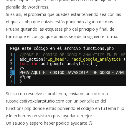
plantilla de WordPress.
Si es así, el problema que puedes estar teniendo sea con las
etiquetas php que quizás estás poniendo alguna de más.
Prueba quitando las etiquetas php del principio y final, de
forma que el código que añadas sea de la siguiente forma:
Pega este código en el archivo functions.php
1
//PONE EL CODIGO DE GOOGLE ANALYTICS EN EL HEAD
2
add_action(
'wp_head'
, 
'add_google_analytics'
);
3
function
add_google_analytics() {
4
?>
5
PEGA AQUI EL CODIGO JAVASCRIPT DE GOOGLE ANALYT
6
<?php
7
}
Si esto no resuelve el problema, envíame un correo a
tutoriales@voxelartstudio.com
con un pantallazo del
functions.php donde estas poniendo el código en tu tema hijo
y le echamos un vistazo para ayudarte mejor.
Un saludo y espero haber podido ayudarte 😉